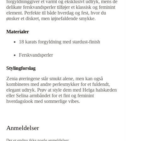
forgyldninggiver et varmt og eksklusivt udtryk, mens de
delikate ferskvandsperler tilføjer et klassisk og feminint
element. Perfekte til både hverdag og fest, hvor du
ønsker et diskret, men iøjnefaldende smykke.
Materialer
18 karats forgyldning med stardust-finish
Ferskvandsperler
Stylingforslag
Zenia øreringene står smukt alene, men kan også
kombineres med andre perlesmykker for et fuldendt,
elegant udtryk. Prøv at style dem med Helga halskæden
eller Selina armbåndet for et fint og feminint
hverdagslook med sommerlige vibes.
Anmeldelser
Der er endnu ikke nogle anmeldelser.