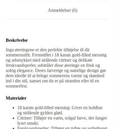
Anmeldelser (0)
Beskrivelse
Inga øreringene er den perfekte tilføjelse til dit
sommeroutfit. Fremstillet i 18 karats gold-filled messing
og udsmykket med strålende citriner og delikate
ferskvandsperler, udstråler disse øreringe en frisk og
solrig elegance. Deres farverige og naturlige design gør
dem ideelle til at bringe sommerens varme og skønhed
ind i din stil, uanset om du er på stranden eller til en
sommerfest.
Materialer
18 karats gold-filled messing: Giver en holdbar
og strålende gylden glød.
Citriner: Tilføjer en varm, solgul farve, der fanger
lyset smukt.
Ferskvandsperler: Tilfører en tidløs og sofistikeret